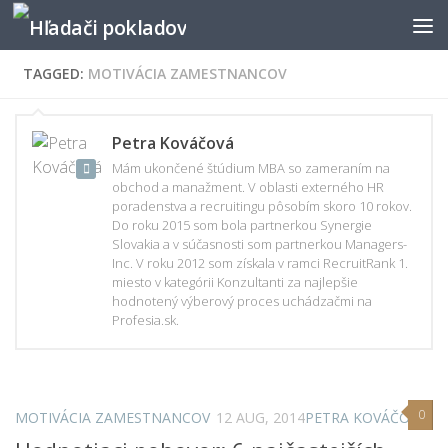
TAGGED:
MOTIVÁCIA ZAMESTNANCOV
Petra Kováčová
Mám ukončené štúdium MBA so zameraním na
obchod a manažment. V oblasti externého HR
poradenstva a recruitingu pôsobím skoro 10 rokov.
Do roku 2015 som bola partnerkou Synergie
Slovakia a v súčasnosti som partnerkou Managers-
Inc. V roku 2012 som získala v ramci RecruitRank 1.
miesto v kategórii Konzultanti za najlepšie
hodnotený výberový proces uchádzačmi na
Profesia.sk.
0
MOTIVÁCIA ZAMESTNANCOV
12 AUG, 2014
PETRA KOVÁČOVÁ