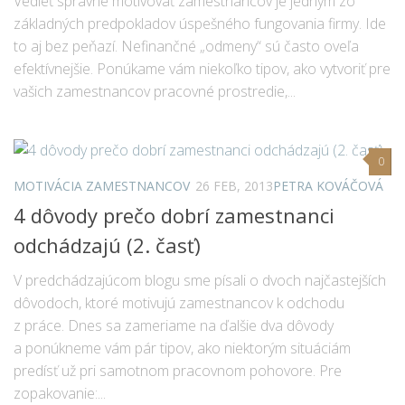
Vedieť správne motivovať zamestnancov je jedným zo
základných predpokladov úspešného fungovania firmy. Ide
to aj bez peňazí. Nefinančné „odmeny“ sú často oveľa
efektívnejšie. Ponúkame vám niekoľko tipov, ako vytvoriť pre
vašich zamestnancov pracovné prostredie,...
0
MOTIVÁCIA ZAMESTNANCOV
26 FEB, 2013
PETRA KOVÁČOVÁ
4 dôvody prečo dobrí zamestnanci
odchádzajú (2. časť)
V predchádzajúcom blogu sme písali o dvoch najčastejších
dôvodoch, ktoré motivujú zamestnancov k odchodu
z práce. Dnes sa zameriame na ďalšie dva dôvody
a ponúkneme vám pár tipov, ako niektorým situáciám
predísť už pri samotnom pracovnom pohovore. Pre
zopakovanie:...