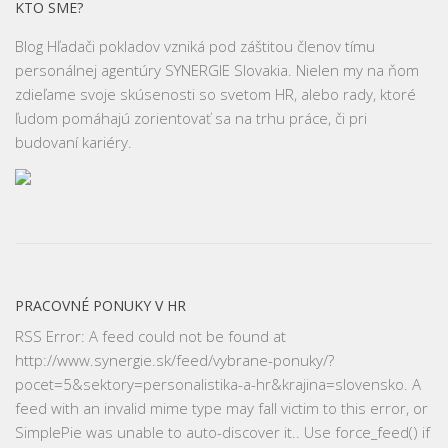
KTO SME?
Blog Hľadači pokladov vzniká pod záštitou členov tímu
personálnej agentúry SYNERGIE Slovakia. Nielen my na ňom
zdieľame svoje skúsenosti so svetom HR, alebo rady, ktoré
ľudom pomáhajú zorientovať sa na trhu práce, či pri
budovaní kariéry.
PRACOVNÉ PONUKY V HR
RSS Error: A feed could not be found at
http://www.synergie.sk/feed/vybrane-ponuky/?
pocet=5&sektory=personalistika-a-hr&krajina=slovensko. A
feed with an invalid mime type may fall victim to this error, or
SimplePie was unable to auto-discover it.. Use force_feed() if