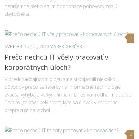
nepríjemné alebo sa im hodnotiace pohovory zdajú
zbytočné a...
0
SVET HR
16 JÚL, 2013
MAREK GERČÁK
Prečo nechcú IT včely pracovať v
korporátnych úľoch?
V predchádzajúcom blogu sme si objasnili niekoľko
dôvodov prečo sa talenty na informačné technológie
zväčša vyhýbajú veľkým firmám. Dnes vám odhalíme ďalšie.
Trvá to „takmer celý život“, kým sa človek v korporácii
prepracuje na vrchol....
0