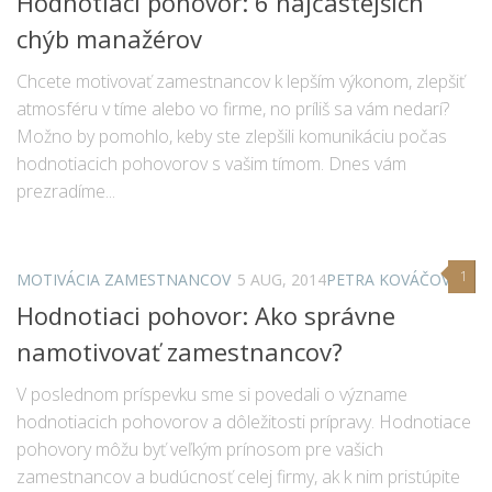
Hodnotiaci pohovor: 6 najčastejších
chýb manažérov
Chcete motivovať zamestnancov k lepším výkonom, zlepšiť
atmosféru v tíme alebo vo firme, no príliš sa vám nedarí?
Možno by pomohlo, keby ste zlepšili komunikáciu počas
hodnotiacich pohovorov s vašim tímom. Dnes vám
prezradíme...
1
MOTIVÁCIA ZAMESTNANCOV
5 AUG, 2014
PETRA KOVÁČOVÁ
Hodnotiaci pohovor: Ako správne
namotivovať zamestnancov?
V poslednom príspevku sme si povedali o význame
hodnotiacich pohovorov a dôležitosti prípravy. Hodnotiace
pohovory môžu byť veľkým prínosom pre vašich
zamestnancov a budúcnosť celej firmy, ak k nim pristúpite