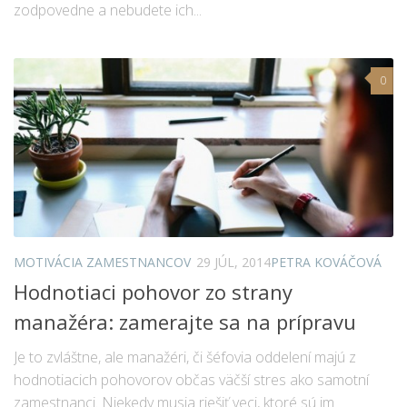
zodpovedne a nebudete ich...
0
MOTIVÁCIA ZAMESTNANCOV
29 JÚL, 2014
PETRA KOVÁČOVÁ
Hodnotiaci pohovor zo strany
manažéra: zamerajte sa na prípravu
Je to zvláštne, ale manažéri, či šéfovia oddelení majú z
hodnotiacich pohovorov občas väčší stres ako samotní
zamestnanci. Niekedy musia riešiť veci, ktoré sú im