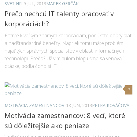
SVET HR
9 JÚL, 2013
MAREK GERČÁK
Prečo nechcú IT talenty pracovať v
korporáciách?
Patríte k veľkým známym korporáciám, ponúkate dobrý plat
a nadštandardné benefity. Napriek tomu máte problém
najať tých správnych špecialistov v oblasti informačných
technológií. Prečo? Už v minulom blogu sme sa venovali
otázke, podľa čoho si IT...
3
MOTIVÁCIA ZAMESTNANCOV
18 JÚN, 2013
PETRA KOVÁČOVÁ
Motivácia zamestnancov: 8 vecí, ktoré
sú dôležitejšie ako peniaze