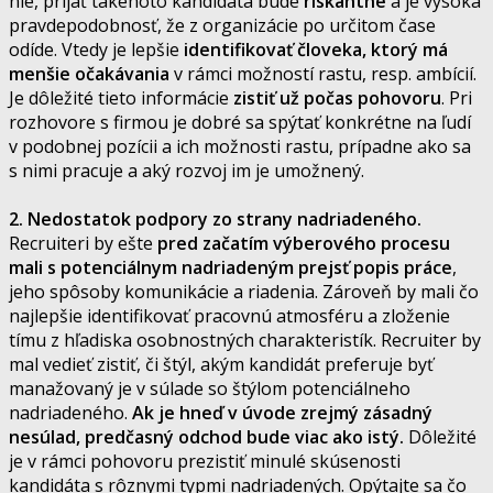
nie, prijať takéhoto kandidáta bude
riskantné
a je vysoká
pravdepodobnosť, že z organizácie po určitom čase
odíde. Vtedy je lepšie
identifikovať človeka, ktorý má
menšie očakávania
v rámci možností rastu, resp. ambícií.
Je dôležité tieto informácie
zistiť už počas pohovoru
. Pri
rozhovore s firmou je dobré sa spýtať konkrétne na ľudí
v podobnej pozícii a ich možnosti rastu, prípadne ako sa
s nimi pracuje a aký rozvoj im je umožnený.
2. Nedostatok podpory zo strany nadriadeného.
Recruiteri by ešte
pred začatím výberového procesu
mali s potenciálnym nadriadeným prejsť popis práce
,
jeho spôsoby komunikácie a riadenia. Zároveň by mali čo
najlepšie identifikovať pracovnú atmosféru a zloženie
tímu z hľadiska osobnostných charakteristík. Recruiter by
mal vedieť zistiť, či štýl, akým kandidát preferuje byť
manažovaný je v súlade so štýlom potenciálneho
nadriadeného.
Ak je hneď v úvode zrejmý zásadný
nesúlad, predčasný odchod bude viac ako istý.
Dôležité
je v rámci pohovoru prezistiť minulé skúsenosti
kandidáta s rôznymi typmi nadriadených. Opýtajte sa čo