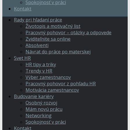
Spokojnosť v práci
Kontakt
Rady pri hľadaní práce
Životopis a motivačný list
Pracovný pohovor – otázky a odpovede
Zviditeľnite sa online
Absolventi
Návrat do práce po materskej
Svet HR
HR tipy a triky
Trendy v HR
Výber zamestnancov
Pracovný pohovor z pohľadu HR
Motivácia zamestnancov
Budovanie kariéry
Osobný rozvoj
Mám novú prácu
Networking
Spokojnosť v práci
Kontakt