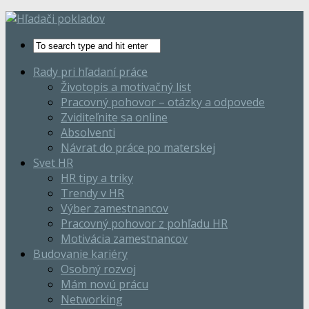
Rady pri hľadaní práce
Životopis a motivačný list
Pracovný pohovor – otázky a odpovede
Zviditeľnite sa online
Absolventi
Návrat do práce po materskej
Svet HR
HR tipy a triky
Trendy v HR
Výber zamestnancov
Pracovný pohovor z pohľadu HR
Motivácia zamestnancov
Budovanie kariéry
Osobný rozvoj
Mám novú prácu
Networking