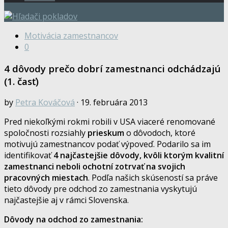
Motivácia zamestnancov
0
4 dôvody prečo dobrí zamestnanci odchádzajú
(1. časť)
by
Petra Kováčová
· 19. februára 2013
Pred niekoľkými rokmi robili v USA viaceré renomované
spoločnosti rozsiahly
prieskum
o dôvodoch, ktoré
motivujú zamestnancov podať výpoveď. Podarilo sa im
identifikovať
4 najčastejšie dôvody, kvôli ktorým kvalitní
zamestnanci neboli ochotní zotrvať na svojich
pracovných miestach
. Podľa našich skúseností sa práve
tieto dôvody pre odchod zo zamestnania vyskytujú
najčastejšie aj v rámci Slovenska.
Dôvody na odchod zo zamestnania: