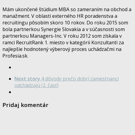
Mám ukončené štúdium MBA so zameraním na obchod a
manažment. V oblasti externého HR poradenstva a
recruitingu pôsobím skoro 10 rokov. Do roku 2015 som
bola partnerkou Synergie Slovakia a v súčasnosti som
partnerkou Managers-Inc. V roku 2012 som získala v
ramci RecruitRank 1. miesto v kategórii Konzultanti za
najlepšie hodnotený výberový proces uchádzačmi na
Profesia.sk.
Next story
4 dôvody prečo dobrí zamestnanci
odchádzajú (2. časť)
Pridaj komentár