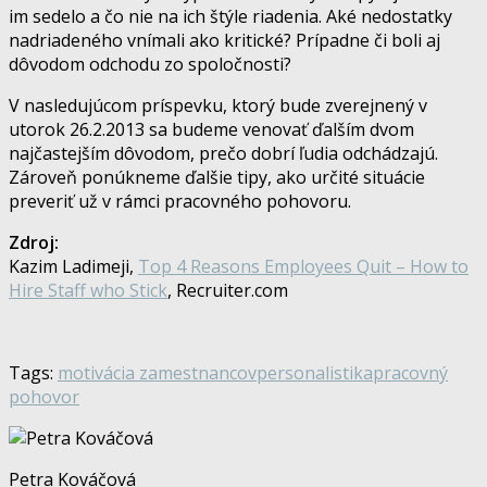
im sedelo a čo nie na ich štýle riadenia. Aké nedostatky
nadriadeného vnímali ako kritické? Prípadne či boli aj
dôvodom odchodu zo spoločnosti?
V nasledujúcom príspevku, ktorý bude zverejnený v
utorok 26.2.2013 sa budeme venovať ďalším dvom
najčastejším dôvodom, prečo dobrí ľudia odchádzajú.
Zároveň ponúkneme ďalšie tipy, ako určité situácie
preveriť už v rámci pracovného pohovoru.
Zdroj:
Kazim Ladimeji,
Top 4 Reasons Employees Quit – How to
Hire Staff who Stick
, Recruiter.com
Tags:
motivácia zamestnancov
personalistika
pracovný
pohovor
Petra Kováčová