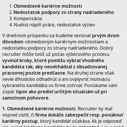
Obmedzené kariérne možnosti
Nedostatok podpory zo strany nadriadeného
Kompenzácia
Nudná náplň práce, nedostatok výziev
V dnešnom príspevku sa budeme venovať
prvým dvom
dôvodom
: obmedzeným kariérnym možnostiam a
nedostatku podpory zo strany nadriadeného. Dobrý
recruiter môže totiž už počas výberového procesu
vyvinúť kroky, ktoré pomôžu vybrať vhodného
kandidáta tak, aby neodchádzal z obsadzovanej
pracovnej pozície predčasne
. Na druhej strane však
nevie dlhodobo odhadnúť a ani ovplyvniť motiváciu
vybraného kandidáta vo firme zotrvať. Ponúkame vám
zopár
tipov ako predísť určitým situáciám už pri
samotnom pohovore.
1. Obmedzené kariérne možnosti.
Recruiter by mal
vopred zistiť, či
firma dokáže zabezpečiť resp. ponúknuť
kariérny postup
, ktorý kandidát očakáva. Ak je odpoveď