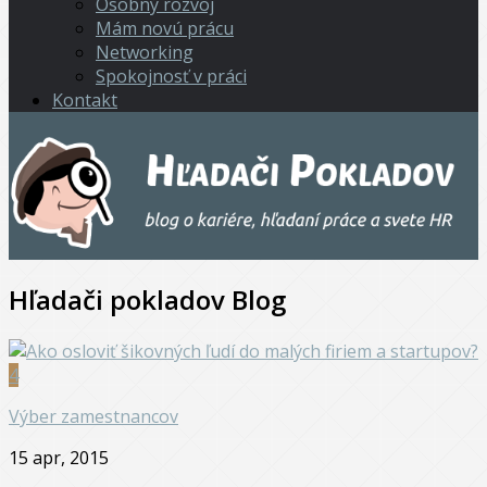
Osobný rozvoj
Mám novú prácu
Networking
Spokojnosť v práci
Kontakt
Hľadači pokladov
Blog
4
Výber zamestnancov
15 apr, 2015