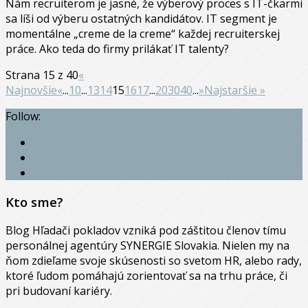
Nám recruiterom je jasné, že výberový proces s IT-čkarmi
sa líši od výberu ostatných kandidátov. IT segment je
momentálne „creme de la creme“ každej recruiterskej
práce. Ako teda do firmy prilákať IT talenty?
Strana 15 z 40
«
Najnovšie
«
...
10
...
13
14
15
16
17
...
20
30
40
...
»
Najstaršie »
Follow:
Kto sme?
Blog Hľadači pokladov vzniká pod záštitou členov tímu
personálnej agentúry SYNERGIE Slovakia. Nielen my na
ňom zdieľame svoje skúsenosti so svetom HR, alebo rady,
ktoré ľudom pomáhajú zorientovať sa na trhu práce, či
pri budovaní kariéry.