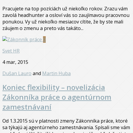
Pracujete na top pozíciách už niekoľko rokov. Zrazu vám
zavolá headhunter a osloví vás so zaujímavou pracovnou
ponukou. Vy už niekoľko mesiacov cítite, že by ste mali
záujem o zmenu a preto vás takáto...
0
Svet HR
4 mar, 2015
Dušan Lauro
and
Martin Huba
Koniec flexibility – novelizácia
Zákonníka práce o agentúrnom
zamestnávaní
Od 1.3.2015 sú v platnosti zmeny Zákonníka práce, ktoré
sa týkajú aj agentúrneho zamestnávania. Spísali sme vám