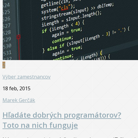
2
Výber zamestnancov
18 feb, 2015
Marek Gerčák
Hľadáte dobrých programátorov?
Toto na nich funguje