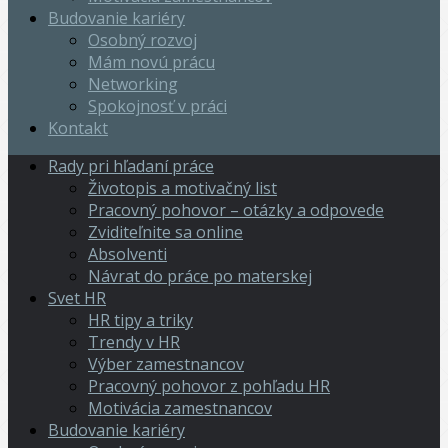
Budovanie kariéry
Osobný rozvoj
Mám novú prácu
Networking
Spokojnosť v práci
Kontakt
Rady pri hľadaní práce
Životopis a motivačný list
Pracovný pohovor – otázky a odpovede
Zviditeľnite sa online
Absolventi
Návrat do práce po materskej
Svet HR
HR tipy a triky
Trendy v HR
Výber zamestnancov
Pracovný pohovor z pohľadu HR
Motivácia zamestnancov
Budovanie kariéry