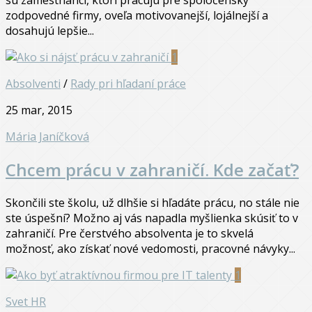
sú zamestnanci, ktorí pracujú pre spoločensky
zodpovedné firmy, oveľa motivovanejší, lojálnejší a
dosahujú lepšie...
1
Absolventi
/
Rady pri hľadaní práce
25 mar, 2015
Mária Janíčková
Chcem prácu v zahraničí. Kde začať?
Skončili ste školu, už dlhšie si hľadáte prácu, no stále nie
ste úspešní? Možno aj vás napadla myšlienka skúsiť to v
zahraničí. Pre čerstvého absolventa je to skvelá
možnosť, ako získať nové vedomosti, pracovné návyky...
1
Svet HR