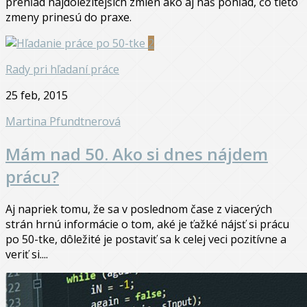
prehľad najdôležitejších zmien ako aj náš pohľad, čo tieto
zmeny prinesú do praxe.
2
Rady pri hľadaní práce
25 feb, 2015
Martina Pfundtnerová
Mám nad 50. Ako si dnes nájdem
prácu?
Aj napriek tomu, že sa v poslednom čase z viacerých
strán hrnú informácie o tom, aké je ťažké nájsť si prácu
po 50-tke, dôležité je postaviť sa k celej veci pozitívne a
veriť si....