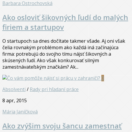
Barbara Ostrochovská
Ako osloviť šikovných ľudí do malých
firiem a startupov
O startupoch sa dnes dočítate takmer všade. Aj oni však
čelia rovnakým problémom ako každá iná začínajúca
firma: potrebujú do svojho tímu nájsť šikovných a
skúsených ľudí. Ako však konkurovať silným
zamestnávateľským značkám? Ak...
0
Absolventi
/
Rady pri hľadaní práce
8 apr, 2015
Mária Janíčková
Ako zvýšim svoju šancu zamestnať