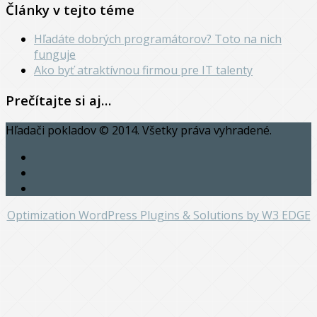
Články v tejto téme
Hľadáte dobrých programátorov? Toto na nich
funguje
Ako byť atraktívnou firmou pre IT talenty
Prečítajte si aj…
Hľadači pokladov © 2014. Všetky práva vyhradené.
Optimization WordPress Plugins & Solutions by W3 EDGE