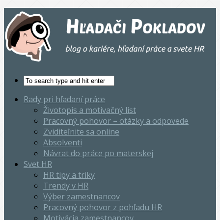
Rady pri hľadaní práce
Životopis a motivačný list
Pracovný pohovor – otázky a odpovede
Zviditeľnite sa online
Absolventi
Návrat do práce po materskej
Svet HR
HR tipy a triky
Trendy v HR
Výber zamestnancov
Pracovný pohovor z pohľadu HR
Motivácia zamestnancov