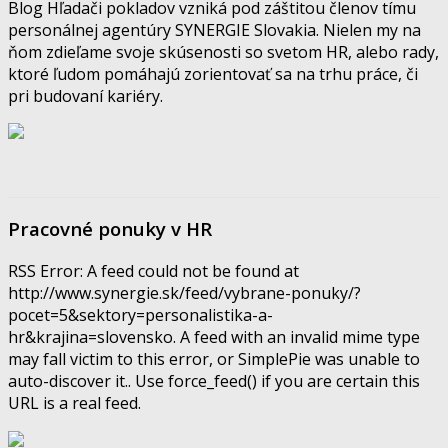
Blog Hľadači pokladov vzniká pod záštitou členov tímu
personálnej agentúry SYNERGIE Slovakia. Nielen my na
ňom zdieľame svoje skúsenosti so svetom HR, alebo rady,
ktoré ľudom pomáhajú zorientovať sa na trhu práce, či
pri budovaní kariéry.
Pracovné ponuky v HR
RSS Error: A feed could not be found at
http://www.synergie.sk/feed/vybrane-ponuky/?
pocet=5&sektory=personalistika-a-
hr&krajina=slovensko. A feed with an invalid mime type
may fall victim to this error, or SimplePie was unable to
auto-discover it.. Use force_feed() if you are certain this
URL is a real feed.