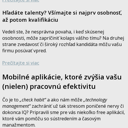
Hľadáte talenty? Všímajte si najprv osobnosť,
až potom kvalifikáciu
Vedeli ste, že nesprávna povaha, i keď skúsenej
osobnosti, môže zapríčiniť kolaps vášho tímu? Na druhej
strane zvedavosť či široký rozhľad kandidáta môžu vašu
firmu posúvať vpred.
Prečítajte si viac
Mobilné aplikácie, ktoré zvýšia vašu
(nielen) pracovnú efektivitu
Čo je to
„check habit“
a ako nám môže
„technology
management“
zachrániť už tak stresom poničené nervy či
dokonca IQ? Pripravili sme pre vás niekoľko free aplikácií,
ktoré vám pomôžu so sústredením a časovým
manažmentom.