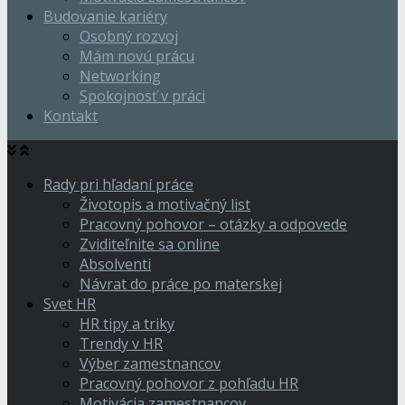
Budovanie kariéry
Osobný rozvoj
Mám novú prácu
Networking
Spokojnosť v práci
Kontakt
Rady pri hľadaní práce
Životopis a motivačný list
Pracovný pohovor – otázky a odpovede
Zviditeľnite sa online
Absolventi
Návrat do práce po materskej
Svet HR
HR tipy a triky
Trendy v HR
Výber zamestnancov
Pracovný pohovor z pohľadu HR
Motivácia zamestnancov