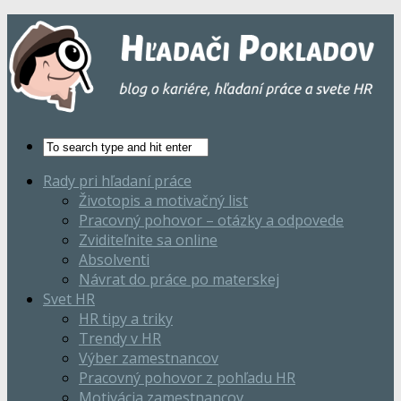
Rady pri hľadaní práce
Životopis a motivačný list
Pracovný pohovor – otázky a odpovede
Zviditeľnite sa online
Absolventi
Návrat do práce po materskej
Svet HR
HR tipy a triky
Trendy v HR
Výber zamestnancov
Pracovný pohovor z pohľadu HR
Motivácia zamestnancov