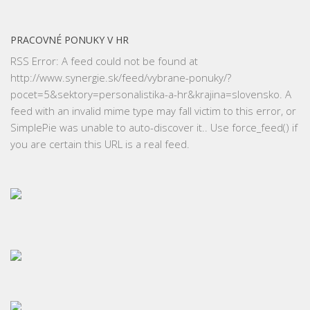
PRACOVNÉ PONUKY V HR
RSS Error: A feed could not be found at
http://www.synergie.sk/feed/vybrane-ponuky/?
pocet=5&sektory=personalistika-a-hr&krajina=slovensko. A
feed with an invalid mime type may fall victim to this error, or
SimplePie was unable to auto-discover it.. Use force_feed() if
you are certain this URL is a real feed.