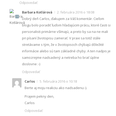
Odpovedať
Barbara Kotlárová
2. februára 2016 o 18:08
Dobrý deň Carlos, ďakujem za Váš komentár. Cieľom
blogu bolo poradiť ľuďom hľadajúcim prácu, ktoré časti si
personalisti primárne všímajú, a preto by sa na ne mali
pri písaní životopisu zamerať. V praxi sa totiž stále
stretávame s tým, že v životopisoch chýbajú dôležité
informácie alebo sú tam základné chyby. A ten nadpis je
samozrejme nadsadený a netreba ho brať úplne
doslovne :-)
Odpovedať
Carlos
5. februára 2016 o 10:18
Berte aj moju reakciu ako nadsadenu:-).
Prajem pekny den,
Carlos
Odpovedať