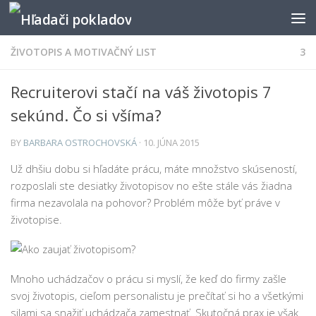
ŽIVOTOPIS A MOTIVAČNÝ LIST
3
Recruiterovi stačí na váš životopis 7
sekúnd. Čo si všíma?
BY
BARBARA OSTROCHOVSKÁ
· 10. JÚNA 2015
Už dhšiu dobu si hľadáte prácu, máte množstvo skúseností,
rozposlali ste desiatky životopisov no ešte stále vás žiadna
firma nezavolala na pohovor? Problém môže byť práve v
životopise.
Mnoho uchádzačov o prácu si myslí, že keď do firmy zašle
svoj životopis, cieľom personalistu je prečítať si ho a všetkými
silami sa snažiť uchádzača zamestnať. Skutočná prax je však