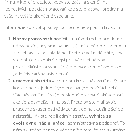
firmu, v ktorej pracujete, kedy ste začali a skončili na
jednotlivých pozíciách pracovať, kde ste pracovali predtým a
vaše najvyššie ukončené vzdelanie.
Informácie zo životopisu vyhodnocujeme v piatich krokoch:
Názov pracovných pozícií
– na úvod rýchlo prejdeme
názvy pozícií, aby sme sa uistili, či máte vôbec skúsenosti
z tej oblasti, ktorú hľadáme. Preto je veľmi dôležité, aby
ste boli čo najkonkrétnejší pri uvádzaní názvov
pozícií. Skúste sa vyhnúť nič nehovoriacim názvom ako
„administratívna asistentka“.
Pracovná história
– v druhom kroku nás zaujíma, čo ste
konkrétne na jednotlivých pracovných pozíciách robili.
Viac nás zaujímajú vaše posledné pracovné skúsenosti
ako tie z dávnejšej minulosti. Preto by ste mali svoje
pracovné skúsenosti vždy zoradiť od najaktuálnejšej po
najstaršiu. Ak ste robili administratívu,
vyhnite sa
dvojslovnej náplni práce
„administratívna podpora“. To
nám skutočne nepovie vôbec nič o tom, čo ste skutočne