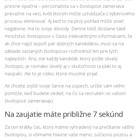
presne opačná – personalista sa v životopise zameriava
prevažne na veci, kvôli ktorým môže uchádzača z výberového
procesu eliminovať. Aj keď to na prvý pohľad môže znieť
negatívne, má to svoje dôvody. Denne totiž dostane také
množstvo životopisov s často irelevantnými informáciami, že
ak chce nájsť aspoň pár dobrých kandidátov, musí sa na
základe zaslaných životopisov rozhodnúť len pre tých
najlepších. Áno, nie každý kandidát, ktorý pošle skvelý
životopis, je rovnako skvelý aj v skutočnosti (a platí to aj
naopak). Ale to je riziko, ktoré musíme prijať.
Ak chcete zvýšiť svoje šance na úspech, určite vám veľmi
pomôže, keď budete vedieť, na čo sa recruiteri vo vašom
životopise zameriavajú.
Na zaujatie máte približne 7 sekúnd
Za ten krátky čas, ktorý máme vyhradený na prečítanie vášho
životopisu, si všímame hlavne vaše meno, súčasnú pozíciu a