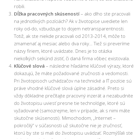
robili.
Dĺžka pracovných skúseností
– ako dlho ste pracovali
na jednotlivých pozíciách? Ak v životopise uvediete len
roky od-do, vzbudzuje to dojem netransparentnosti.
Totiž, ak ste niekde pracovali od 2013-2014, môže to
zmamenať aj mesiac alebo dva roky… Tiež si preveríme
názvy firiem, ktoré uvádzate. Dnes je to otázka
niekoľkých sekúnd zistiť, či daná firma vôbec existovala.
Kľúčové slová
– následne hľadáme kľúčové výrazy, ktoré
dokazujú, že máte požadované zručnosti a vedomosti.
Pri životopisoch uchádzačov na technické a IT pozície sú
práve vhodné kľúčové slová úplne zásadné. Preto si
vždy dôkladne prečítajte pracovný inzerát a nezabudnite
do životopisu uviesť presne tie technológie, ktoré sú
vyžadované (samozrejme, len v prípade, ak s nimi máte
skutočne skúsenosti). Mimochodom, „Internet –
pokročilý“ v súčasnosti už skutočne nie je zručnosť,
ktorú by ste si mali do životopisu uvádzať. Rozmýšľali ste