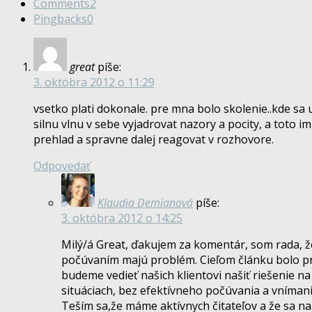
Comments
2
Pingbacks
0
great
píše:
3. októbra 2012 o 11:29
vsetko plati dokonale. pre mna bolo skolenie..kde sa 
silnu vlnu v sebe vyjadrovat nazory a pocity, a toto
prehlad a spravne dalej reagovat v rozhovore.
Odpovedať
Klaudia Demianová
píše:
3. októbra 2012 o 14:25
Milý/á Great, ďakujem za komentár, som rada, že 
počúvaním majú problém. Cieľom článku bolo pr
budeme vedieť našich klientovi našiť riešenie 
situáciach, bez efektívneho počúvania a vnímani
Teším sa,že máme aktívnych čitateľov a že sa naš