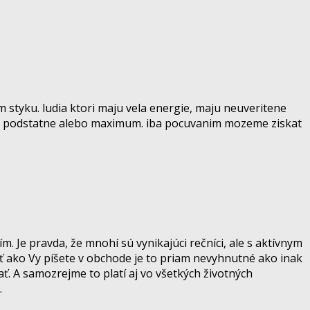
m styku. ludia ktori maju vela energie, maju neuveritene
j to podstatne alebo maximum. iba pocuvanim mozeme ziskat
m. Je pravda, že mnohí sú vynikajúci rečníci, ale s aktívnym
 ako Vy píšete v obchode je to priam nevyhnutné ako inak
. A samozrejme to platí aj vo všetkých životných
.