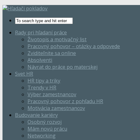
Rady pri hľadaní práce
Životopis a motivačný list
Pracovný pohovor – otázky a odpovede
Zviditeľnite sa online
Absolventi
Návrat do práce po materskej
Svet HR
HR tipy a triky
Trendy v HR
Výber zamestnancov
Pracovný pohovor z pohľadu HR
Motivácia zamestnancov
Budovanie kariéry
Osobný rozvoj
Mám novú prácu
Networking