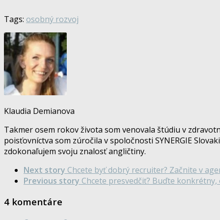
Tags:
osobný rozvoj
Klaudia Demianova
Takmer osem rokov života som venovala štúdiu v zdravotníc
poisťovníctva som zúročila v spoločnosti SYNERGIE Slovaki
zdokonaľujem svoju znalosť angličtiny.
Next story
Chcete byť dobrý recruiter? Začnite v age
Previous story
Chcete presvedčiť? Buďte konkrétny, 
4 komentáre