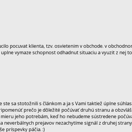
ucilo pocuvat klienta, tzv. osvietenim v obchode. v obchodno
 im uplne vymaze schopnost odhadnut situaciu a vyuzit z ne
ste sa stotožnili s článkom a ja s Vami taktiež úplne súhlasí
ipomenúť prečo je dôležité počúvať druhú stranu a obzvlášť
na mieru jeho potrebám, keď ho nebudeme sústredene počúvať
a neverbálnych prejavov nezachytíme signál z druhej strany
e príspevky páčia. :)