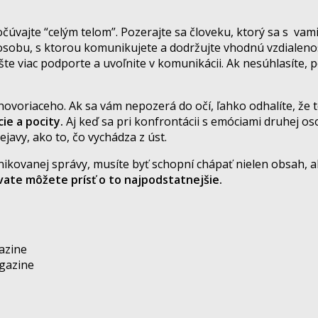
čúvajte “celým telom”. Pozerajte sa človeku, ktorý sa s vami 
obu, s ktorou komunikujete a dodržujte vhodnú vzdialenosť. 
e viac podporte a uvoľnite v komunikácii. Ak nesúhlasíte, p
riaceho. Ak sa vám nepozerá do očí, ľahko odhalíte, že to
ie a pocity.
Aj keď sa pri konfrontácii s emóciami druhej oso
vy, ako to, čo vychádza z úst.
kovanej správy, musíte byť schopní chápať nielen obsah, ale
ate môžete prísť o to najpodstatnejšie.
gazine
agazine