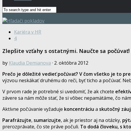
Kariéra v HR
4
Zlepšite vzťahy s ostatnými. Naučte sa počúvať!
by
Klaudia Demianova
· 2. októbra 2012
Prečo je dôležité vedieť počúvať? V čom všetko je to pr
výzvou neskákať druhému do reči, byť ticho a počúvať. Nebo
V prvom rade je potrebné si uvedomiť, že ak chcete
efektív
závere sa nám môže stať, že si vôbec nepamätáme, čo nám
Aktívne počúvanie vyžaduje
koncentráciu
a
skutočný záu
Parafrázujte
,
sumarizujte
, ak je priestor aj na otázky,
pýt
prerozprávate, čo ste práve počuli.
To dodá človeku, s kto