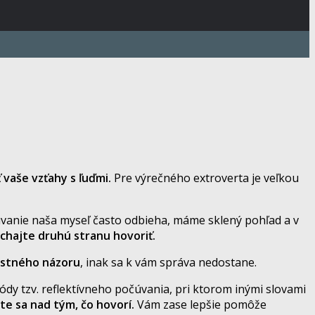
 vaše vzťahy s ľuďmi.
Pre výrečného extroverta je veľkou
vanie naša myseľ často odbieha, máme sklený pohľad a v
chajte druhú stranu hovoriť.
lastného názoru
, inak sa k vám správa nedostane.
dy tzv. reflektívneho počúvania, pri ktorom inými slovami
te sa nad tým, čo hovorí.
Vám zase lepšie pomôže