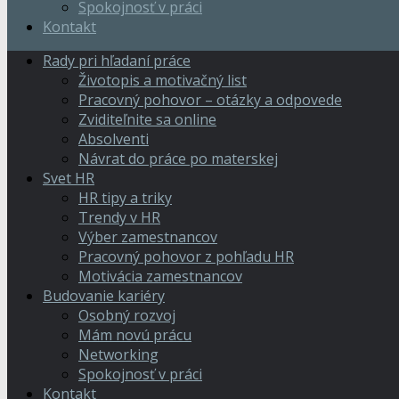
Spokojnosť v práci
Kontakt
Rady pri hľadaní práce
Životopis a motivačný list
Pracovný pohovor – otázky a odpovede
Zviditeľnite sa online
Absolventi
Návrat do práce po materskej
Svet HR
HR tipy a triky
Trendy v HR
Výber zamestnancov
Pracovný pohovor z pohľadu HR
Motivácia zamestnancov
Budovanie kariéry
Osobný rozvoj
Mám novú prácu
Networking
Spokojnosť v práci
Kontakt