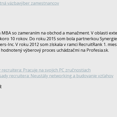
tná väzba
výber zamestnancov
MBA so zameraním na obchod a manažment. V oblasti ext
koro 10 rokov. Do roku 2015 som bola partnerkou Synergie 
-Inc. V roku 2012 som získala v ramci RecruitRank 1. miest
e hodnotený výberový proces uchádzačmi na Profesia.sk.
 recruitera: Pracuje na svojich PC zručnostiach
sady recruitera: Neustály networking a budovanie vzťahov
R