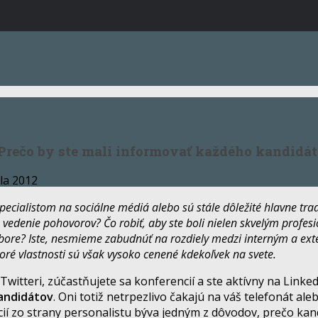
 Prečo by ste mali informovať každého kandidá
úla 2012
pecialistom na sociálne médiá alebo sú stále dôležité hlavne tra
 vedenie pohovorov? Čo robiť, aby ste boli nielen skvelým profesi
re? Iste, nesmieme zabudnúť na rozdiely medzi interným a ex
toré vlastnosti sú však vysoko cenené kdekoľvek na svete.
witteri, zúčastňujete sa konferencií a ste aktívny na Linked
andidátov
. Oni totiž netrpezlivo čakajú na váš telefonát al
í zo strany personalistu býva jedným z dôvodov, prečo kan