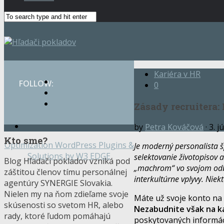
Hľadači pokladov © 2014. Všetky
Kariéra v HR
FOLLOW:
práva vyhradené.
0
Zásady recruitera:
by
Petra Kováčová
· 3. j
Kto sme?
Optimization WordPress Plugins &
Je moderný personalista š
Solutions by W3 EDGE
selektovanie životopisov a
Blog Hľadači pokladov vzniká pod
„machrom“ vo svojom odbo
záštitou členov tímu personálnej
interkultúrne vplyvy. Niek
agentúry SYNERGIE Slovakia.
Nielen my na ňom zdieľame svoje
Máte už svoje konto na T
skúsenosti so svetom HR, alebo
Nezabudnite však na k
rady, ktoré ľudom pomáhajú
poskytovaných informáci