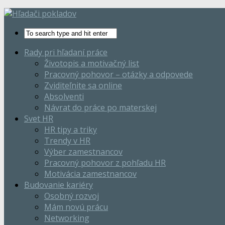
Rady pri hľadaní práce
Životopis a motivačný list
Pracovný pohovor – otázky a odpovede
Zviditeľnite sa online
Absolventi
Návrat do práce po materskej
Svet HR
HR tipy a triky
Trendy v HR
Výber zamestnancov
Pracovný pohovor z pohľadu HR
Motivácia zamestnancov
Budovanie kariéry
Osobný rozvoj
Mám novú prácu
Networking