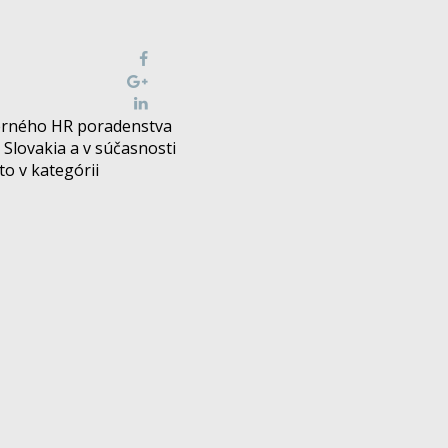
erného HR poradenstva
Slovakia a v súčasnosti
o v kategórii