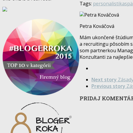
Tags:
personalistika
spä
Petra Kováčová
Mám ukončené štúdium 
a recruitingu pôsobím s
som partnerkou Managers
Konzultanti za najlepši
Next story
Zásady
Previous story
Zá
PRIDAJ KOMENTÁ