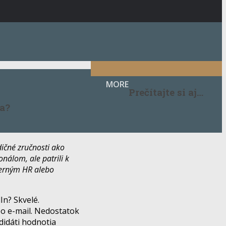
MORE
Prečítajte si aj…
ta?
dičné zručnosti ako
onálom, ale patrili k
terným HR alebo
In? Skvelé.
ebo e-mail. Nedostatok
didáti hodnotia