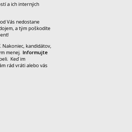
tí a ich interných
 od Vás nedostane
dojem, a tým poškodíte
ent!
. Nakoniec, kandidátov,
 tým menej.
Informujte
peli. Keď im
ám rád vráti alebo vás