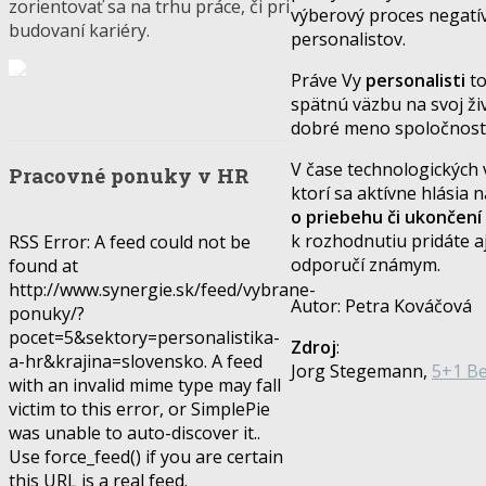
zorientovať sa na trhu práce, či pri
výberový proces negatív
budovaní kariéry.
personalistov.
Práve Vy
personalisti
to
spätnú väzbu na svoj ž
dobré meno spoločnosti. 
V čase technologických
Pracovné ponuky v HR
ktorí sa aktívne hlásia
o priebehu či ukončen
k rozhodnutiu pridáte aj
RSS Error: A feed could not be
odporučí známym.
found at
http://www.synergie.sk/feed/vybrane-
Autor: Petra Kováčová
ponuky/?
pocet=5&sektory=personalistika-
Zdroj
:
a-hr&krajina=slovensko. A feed
Jorg Stegemann,
5+1 Be
with an invalid mime type may fall
victim to this error, or SimplePie
was unable to auto-discover it..
Use force_feed() if you are certain
this URL is a real feed.