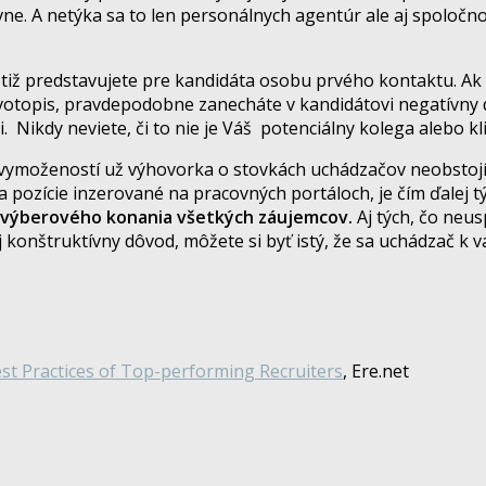
ne. A netýka sa to len personálnych agentúr ale aj spoločnos
tiž predstavujete
pre kandidáta osobu prvého kontaktu. Ak
ivotopis, pravdepodobne zanecháte v kandidátovi negatívny 
Nikdy neviete, či to nie je Váš potenciálny kolega alebo kli
 vymožeností už výhovorka o stovkách uchádzačov neobstojí
 na pozície inzerované na pracovných portáloch, je čím ďalej
í výberového konania všetkých záujemcov.
Aj tých, čo neus
 konštruktívny dôvod, môžete si byť istý, že sa uchádzač k v
st Practices of Top-performing Recruiters
, Ere.net