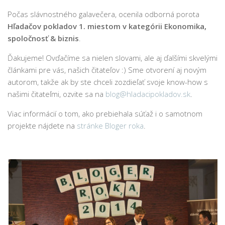
Počas slávnostného galavečera, ocenila odborná porota
Hľadačov pokladov 1. miestom v kategórii Ekonomika,
spoločnosť & biznis
.
Ďakujeme! Ovďačíme sa nielen slovami, ale aj ďalšími skvelými
článkami pre vás, našich čitateľov :) Sme otvorení aj novým
autorom, takže ak by ste chceli zozdieľať svoje know-how s
našimi čitateľmi, ozvite sa na
blog@hladacipokladov.sk
.
Viac informácií o tom, ako prebiehala súťaž i o samotnom
projekte nájdete na
stránke Bloger roka
.