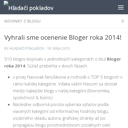
NOVINKY Z BLOGU
0
Vyhrali sme ocenenie Bloger roka 2014!
BY
HĽADAČI POKLADOV
· 18. MÁJA 2015
510 blogov bojovalo v jednotlivých kategóriách o titul
Bloger
roka 2014
. Súťaž prebehla v dvoch fázach:
v prvej hlasovali fanúšikovia a rozhodli o TOP 5 blogoch v
rámci každej kategórie. Vďaka vašim hlasom sa dostali
medzi najlepšie blogy v našej kategórii (Ekonomika,
spoločnosť & biznis).
Následne odborná porota vyberala výťazov podľa
viacerých kategórií od informačnej hodnoty blogu,
osobného vkladu autora, grafickej stránky až po
propagáciu blogu prostredníctvom sociálnych sietí.