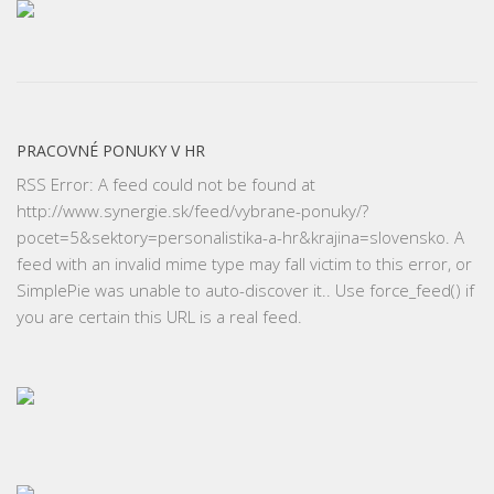
PRACOVNÉ PONUKY V HR
RSS Error: A feed could not be found at
http://www.synergie.sk/feed/vybrane-ponuky/?
pocet=5&sektory=personalistika-a-hr&krajina=slovensko. A
feed with an invalid mime type may fall victim to this error, or
SimplePie was unable to auto-discover it.. Use force_feed() if
you are certain this URL is a real feed.