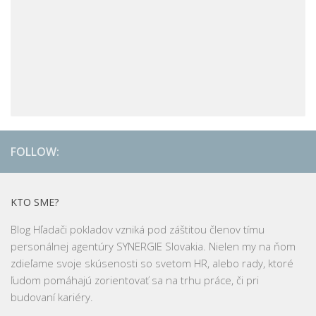
FOLLOW:
KTO SME?
Blog Hľadači pokladov vzniká pod záštitou členov tímu
personálnej agentúry SYNERGIE Slovakia. Nielen my na ňom
zdieľame svoje skúsenosti so svetom HR, alebo rady, ktoré
ľudom pomáhajú zorientovať sa na trhu práce, či pri
budovaní kariéry.