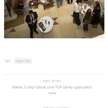
Tags:
bloger roka
NEXT STORY
Máme 3 roky! Vybrali sme TOP články uplynulého
roka