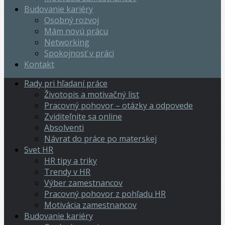
Budovanie kariéry
Osobný rozvoj
Mám novú prácu
Networking
Spokojnosť v práci
Kontakt
Rady pri hľadaní práce
Životopis a motivačný list
Pracovný pohovor – otázky a odpovede
Zviditeľnite sa online
Absolventi
Návrat do práce po materskej
Svet HR
HR tipy a triky
Trendy v HR
Výber zamestnancov
Pracovný pohovor z pohľadu HR
Motivácia zamestnancov
Budovanie kariéry