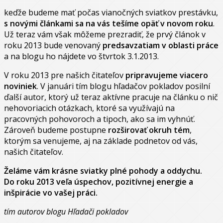
keďže budeme mať počas vianočných sviatkov prestávku,
s novými článkami sa na vás tešíme opäť v novom roku
.
Už teraz vám však môžeme prezradiť, že prvý článok v
roku 2013 bude venovaný
predsavzatiam v oblasti práce
a na blogu ho nájdete vo štvrtok 3.1.2013.
V roku 2013 pre našich čitateľov
pripravujeme
viacero
noviniek
. V januári tím blogu hľadačov pokladov posilní
ďalší autor, ktorý už teraz aktívne pracuje na článku o nič
nehovoriacich otázkach, ktoré sa využívajú na
pracovných pohovoroch a tipoch, ako sa im vyhnúť.
Zároveň budeme postupne
rozširovať
okruh
tém
,
ktorým sa venujeme, aj na základe podnetov od vás,
našich čitateľov.
Želáme vám krásne sviatky plné pohody a oddychu.
Do roku 2013 veľa úspechov, pozitívnej energie a
inšpirácie vo vašej práci.
tím autorov blogu Hľadači pokladov