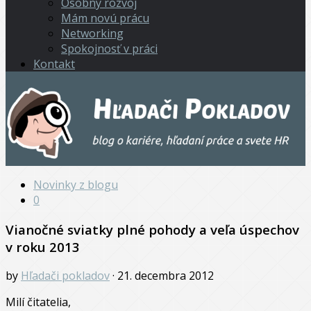
Osobný rozvoj
Mám novú prácu
Networking
Spokojnosť v práci
Kontakt
Novinky z blogu
0
Vianočné sviatky plné pohody a veľa úspechov
v roku 2013
by
Hľadači pokladov
· 21. decembra 2012
Milí čitatelia,