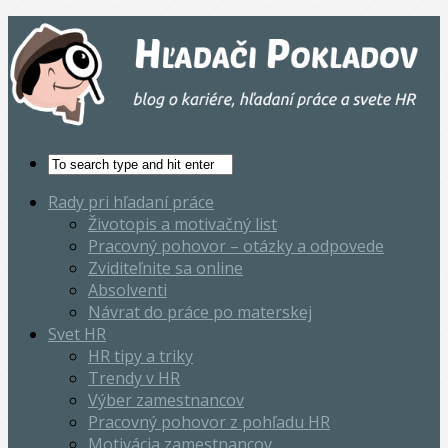
Rady pri hľadaní práce
Životopis a motivačný list
Pracovný pohovor – otázky a odpovede
Zviditeľnite sa online
Absolventi
Návrat do práce po materskej
Svet HR
HR tipy a triky
Trendy v HR
Výber zamestnancov
Pracovný pohovor z pohľadu HR
Motivácia zamestnancov