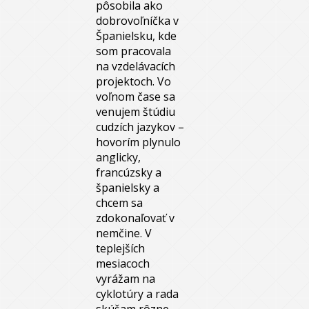
pôsobila ako
dobrovoľníčka v
Španielsku, kde
som pracovala
na vzdelávacích
projektoch. Vo
voľnom čase sa
venujem štúdiu
cudzích jazykov –
hovorím plynulo
anglicky,
francúzsky a
španielsky a
chcem sa
zdokonaľovať v
nemčine. V
teplejších
mesiacoch
vyrážam na
cyklotúry a rada