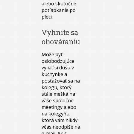
alebo skutočné
potľapkanie po
pleci.
Vyhnite sa
ohováraniu
Môže byť
oslobodzujúce
vyliať si dušu v
kuchynke a
posťažovať sa na
kolegu, ktorý
stále mešká na
vaše spoločné
meetingy alebo
na kolegyňu,
ktorá vám nikdy
včas neodpíše na
e-mail. Ak s