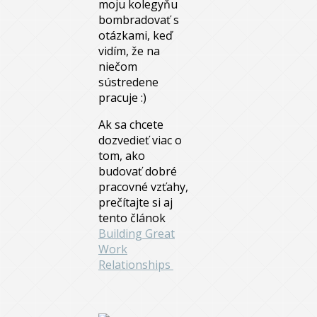
moju kolegyňu
bombradovať s
otázkami, keď
vidím, že na
niečom
sústredene
pracuje :)
Ak sa chcete
dozvedieť viac o
tom, ako
budovať dobré
pracovné vzťahy,
prečítajte si aj
tento článok
Building Great
Work
Relationships