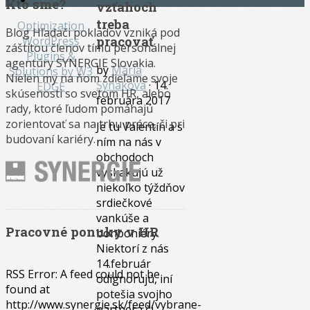
Kto sme?
vzťahoch
treba
Optimization
Blog Hľadači pokladov vzniká pod
pracovať
WordPress
záštitou členov tímu personálnej
Plugins &
agentúry SYNERGIE Slovakia.
by
Mária
Solutions by W3
Nielen my na ňom zdieľame svoje
Synaková
· 14.
EDGE
skúsenosti so svetom HR, alebo
februára 2017
rady, ktoré ľudom pomáhajú
zorientovať sa na trhu práce, či pri
Je tu Valentín a s
budovaní kariéry.
ním na nás v
obchodoch
vyskakujú už
niekoľko týždňov
srdiečkové
vankúše a
Pracovné ponuky v HR
bonboniéry.
Niektorí z nás
14.február
RSS Error: A feed could not be
odignorujú, iní
found at
potešia svojho
http://www.synergie.sk/feed/vybrane-
partnera či