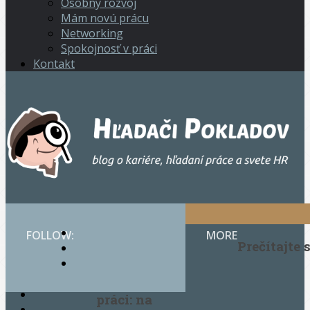
Osobný rozvoj
Mám novú prácu
Networking
Spokojnosť v práci
Kontakt
Hľadači pokladov
Spokojnosť
FOLLOW:
MORE
© 2014. Všetky
v práci
Prečítajte s
práva vyhradené.
0
Valentín v
práci: na