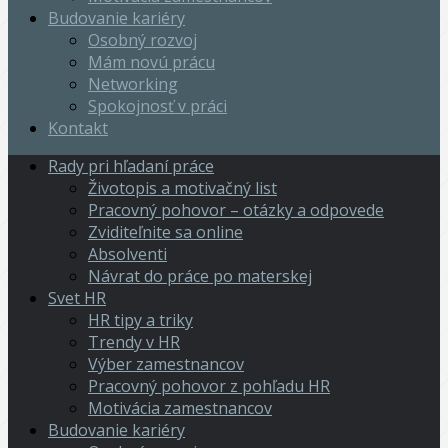
Budovanie kariéry
Osobný rozvoj
Mám novú prácu
Networking
Spokojnosť v práci
Kontakt
Rady pri hľadaní práce
Životopis a motivačný list
Pracovný pohovor – otázky a odpovede
Zviditeľnite sa online
Absolventi
Návrat do práce po materskej
Svet HR
HR tipy a triky
Trendy v HR
Výber zamestnancov
Pracovný pohovor z pohľadu HR
Motivácia zamestnancov
Budovanie kariéry