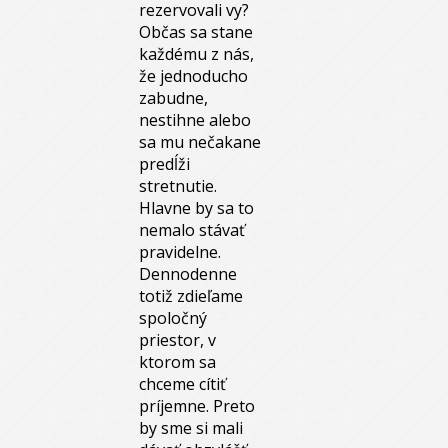
rezervovali vy?
Občas sa stane
každému z nás,
že jednoducho
zabudne,
nestihne alebo
sa mu nečakane
predĺži
stretnutie.
Hlavne by sa to
nemalo stávať
pravidelne.
Dennodenne
totiž zdieľame
spoločný
priestor, v
ktorom sa
chceme cítiť
príjemne. Preto
by sme si mali