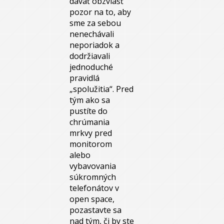
dávať obzvlášť
pozor na to, aby
sme za sebou
nenechávali
neporiadok a
dodržiavali
jednoduché
pravidlá
„spolužitia“. Pred
tým ako sa
pustíte do
chrúmania
mrkvy pred
monitorom
alebo
vybavovania
súkromných
telefonátov v
open space,
pozastavte sa
nad tým, či by ste