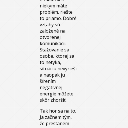
niekým máte
problém, riešte
to priamo. Dobré
vzťahy sú
založené na
otvorenej
komunikácii.
Sťažovanie sa
osobe, ktorej sa
to netýka,
situáciu nevyrieši
a naopak ju
šírením
negatívnej
energie môžete
skôr zhoršiť.
Tak hor sa na to.
Ja začnem tým,
že prestanem