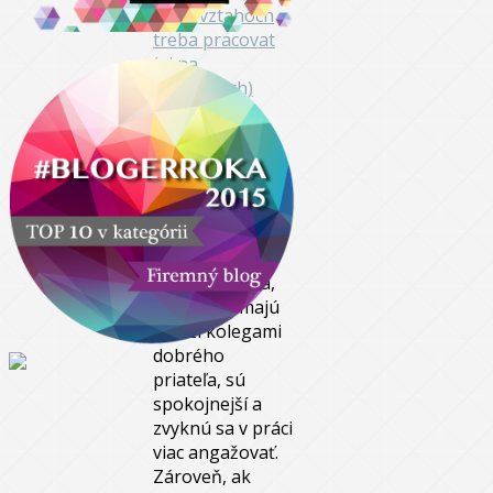
Samozrejme,
neznamená to,
že musíte v
kancelárií
„kamkať“ s
každým.
Ľudia,
ktorí však majú
medzi kolegami
dobrého
priateľa, sú
spokojnejší a
zvyknú sa v práci
viac angažovať.
Zároveň, ak