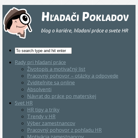
Rady pri hľadaní práce
Životopis a motivačný list
Pracovný pohovor – otázky a odpovede
Zviditeľnite sa online
Absolventi
Návrat do práce po materskej
Svet HR
HR tipy a triky
Trendy v HR
Výber zamestnancov
Pracovný pohovor z pohľadu HR
Motivácia zamestnancov