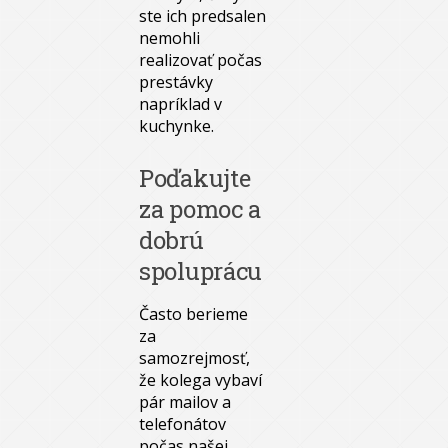
ste ich predsalen
nemohli
realizovať počas
prestávky
napríklad v
kuchynke.
Poďakujte
za pomoc a
dobrú
spoluprácu
Často berieme
za
samozrejmosť,
že kolega vybaví
pár mailov a
telefonátov
počas našej