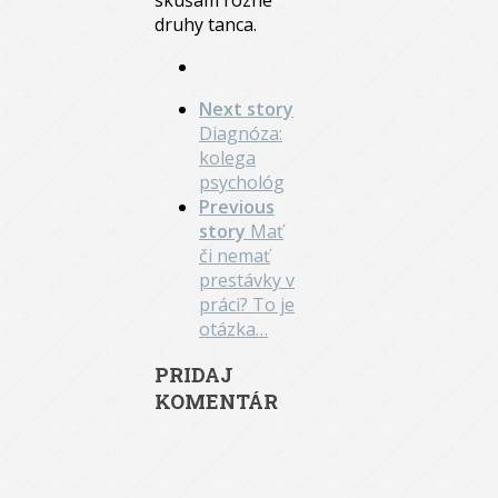
skúšam rôzne
druhy tanca.
Next story
Diagnóza:
kolega
psychológ
Previous
story
Mať
či nemať
prestávky v
práci? To je
otázka…
PRIDAJ
KOMENTÁR