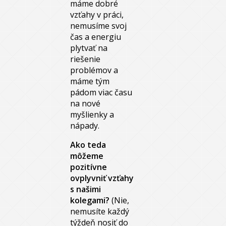
máme dobré
vzťahy v práci,
nemusíme svoj
čas a energiu
plytvať na
riešenie
problémov a
máme tým
pádom viac času
na nové
myšlienky a
nápady.
Ako teda
môžeme
pozitívne
ovplyvniť vzťahy
s našimi
kolegami?
(Nie,
nemusíte každý
týždeň nosiť do