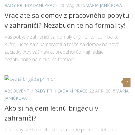
RADY PRI HĽADANÍ PRÁCE
20 MÁJ, 2015
MÁRIA JANÍČKOVÁ
Vraciate sa domov z pracovného pobytu
v zahraničí? Nezabudnite na formality!
Váš pobyt v zahraničí sa pomaly chýli ku koncu – balíte
kufre, lúčite sa s kamarátmi a tešíte sa domov na nové
začiatky. Aby váš návrat prebehol čo najhladšie,
nezabudnite na niekoľko formalít.
2
ABSOLVENTI
/
RADY PRI HĽADANÍ PRÁCE
22 APR, 2015
MÁRIA
JANÍČKOVÁ
Ako si nájdem letnú brigádu v
zahraničí?
Chceli by ste toto leto stráviť niekde pri mori alebo na