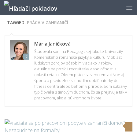
TAGGED:
PRÁCA V ZAHRANIČÍ
Mária Janíčková
Študovala som na Pedagogickej fakulte Univerzity
Komenského románske jazyky a kultúru. V oblasti
ľudských zdrojov pôsobím viac ako 7 rokov,
aktuálne na pozícii recruiterky v spoločnosti z
oblasti retailu. Okrem práce sa venujem aktívne aj
športu a pravidelne si chodím dobiť baterky do
fitness centra alebo behom v prírode. Som súťaživý
typ človeka s tímovým duchom, čo sa prejavuje tak v
pracovnom, ako aj súkromnom živote.
1