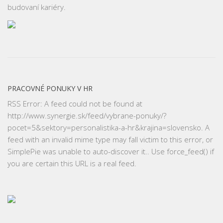
budovaní kariéry.
PRACOVNÉ PONUKY V HR
RSS Error: A feed could not be found at
http://www.synergie.sk/feed/vybrane-ponuky/?
pocet=5&sektory=personalistika-a-hr&krajina=slovensko. A
feed with an invalid mime type may fall victim to this error, or
SimplePie was unable to auto-discover it.. Use force_feed() if
you are certain this URL is a real feed.