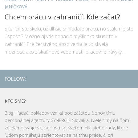
JANÍČKOVÁ
Chcem prácu v zahraničí. Kde začať?
Skončili ste školu, už dlhšie si hľadáte prácu, no stále nie ste
úspešní? Možno aj vás napadla myšlienka skúsiť to v
zahraničí. Pre čerstvého absolventa je to skvelá
možnosť, ako získať nové vedomosti, pracovné návyky...
FOLLOW:
KTO SME?
Blog Hľadači pokladov vzniká pod záštitou členov tímu
personálnej agentúry SYNERGIE Slovakia. Nielen my na ňom
zdieľame svoje skúsenosti so svetom HR, alebo rady, ktoré
ľudom pomáhajú zorientovať sa na trhu práce, či pri