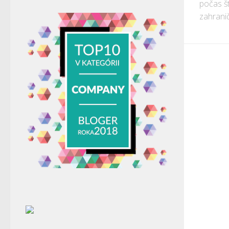
počas št
zahranič