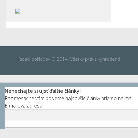
Hľadači pokladov © 2014. Všetky práva vyhradené.
Nenechajte si ujsť ďalšie články!
Raz mesačne vám pošleme najnovšie články priamo na mail.
E-mailová adresa
Prihlásiť sa