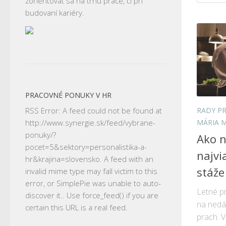
zorientovať sa na trhu práce, či pri
budovaní kariéry.
PRACOVNÉ PONUKY V HR
RADY PR
RSS Error: A feed could not be found at
MÁRIA 
http://www.synergie.sk/feed/vybrane-
ponuky/?
Ako n
pocet=5&sektory=personalistika-a-
najvi
hr&krajina=slovensko. A feed with an
stáže
invalid mime type may fall victim to this
error, or SimplePie was unable to auto-
Letné pr
discover it.. Use force_feed() if you are
na nedá
certain this URL is a real feed.
prach. V