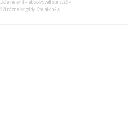
údia nelenili – absolvovali ste stáž v
í či rôzne brigády. Ste akčný a...