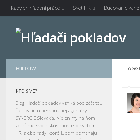
Rady pri hľadaní práce
Svet HR
Budovanie karié
FOLLOW:
TAGG
KTO SME?
Blog Hľadači pokladov vzniká pod záštitou
členov tímu personálnej agentúry
SYNERGIE Slovakia. Nielen my na ňom
zdieľame svoje skúsenosti so svetom
HR, alebo rady, ktoré ľudom pomáhajú