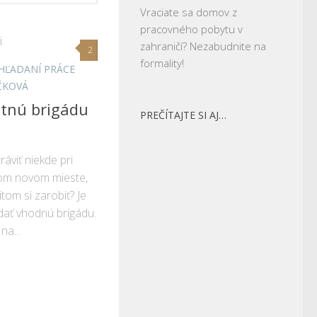
Vraciate sa domov z
pracovného pobytu v
zahraničí? Nezabudnite na
2
formality!
 HĽADANÍ PRÁCE
ČKOVÁ
etnú brigádu
PREČÍTAJTE SI AJ…
ráviť niekde pri
vom novom mieste,
itom si zarobiť? Je
adať vhodnú brigádu.
a...