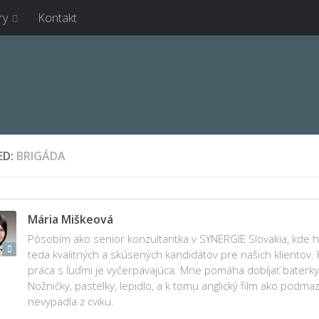
ry
Kontakt
ED:
BRIGÁDA
Mária Miškeová
Pôsobím ako senior konzultantka v SYNERGIE Slovakia, kde h
teda kvalitných a skúsených kandidátov pre našich klientov. 
práca s ľuďmi je vyčerpávajúca. Mne pomáha dobíjať baterky k
Nožničky, pastelky, lepidlo, a k tomu anglický film ako podma
nevypadla z cviku.