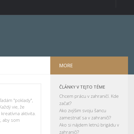
MORE
ČLÁNKY V TEJTO TÉME
Chcem prácu v zahraničí. Kde
ľadám "poklady",
začať?
Každý vie, že
Ako zvýšim svoju šancu
reatívna aktivita.
zamestnať sa v zahraničí?
z, aby som
Ako si nájdem letnú brigádu v
zahraničí?