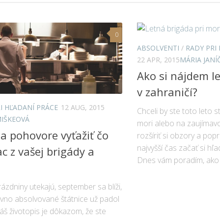
0
ABSOLVENTI
/
RADY PRI
22 APR, 2015
MÁRIA JANÍ
Ako si nájdem l
v zahraničí?
I HĽADANÍ PRÁCE
12 AUG, 2015
Chceli by ste toto leto st
MIŠKEOVÁ
mori alebo na zaujíma
a pohovore vyťažiť čo
rozšíriť si obzory a popr
najvyšší čas začať si hľ
ac z vašej brigády a
Dnes vám poradím, ako n
ázdniny utekajú, september sa blíži,
vno absolvované štátnice už padol
áš životopis je dôkazom, že ste