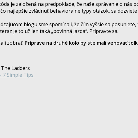
óda je založená na predpoklade, že naše správanie o nás pov
 čo najlepšie zvládnuť behaviorálne typy otázok, sa dozviet
zajúcom blogu sme spomínali, že čím vyššie sa posuniete, 
eraz je to už len taká „povinná jazda“. Pripravte sa.
mali zobrať.
Príprave na druhé kolo by ste mali venovať toľko
, The Ladders
– 7 Simple Tips