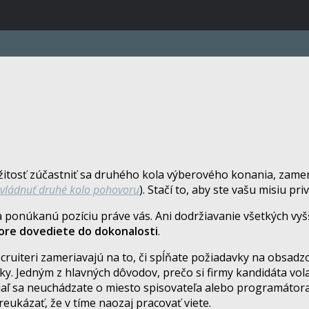
ežitosť zúčastniť sa druhého kola výberového konania, zame
vládnuť druhé kolo pohovoru
). Stačí to, aby ste vašu misiu p
 na ponúkanú pozíciu práve vás. Ani dodržiavanie všetkých vy
ore dovediete do dokonalosti
.
cruiteri zameriavajú na to, či spĺňate požiadavky na obsadzo
. Jedným z hlavných dôvodov, prečo si firmy kandidáta volaj
iaľ sa neuchádzate o miesto spisovateľa alebo programátor
reukázať, že v tíme naozaj pracovať viete.