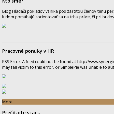
Kto sme?
Blog Hľadači pokladov vzniká pod záštitou členov tímu pe
ľudom pomáhajú zorientovať sa na trhu práce, či pri budov
Pracovné ponuky v HR
RSS Error: A feed could not be found at http://www.syner
may fall victim to this error, or SimplePie was unable to auto
More
Prečítajte si aj…