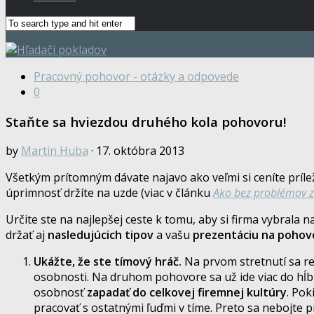
Pracovný pohovor - otázky a odpovede
0
Staňte sa hviezdou druhého kola pohovoru!
by
Martin Huba
· 17. októbra 2013
Všetkým prítomným dávate najavo ako veľmi si ceníte príl
úprimnosť držíte na uzde (viac v článku
Ako bez problémov z
Určite ste na najlepšej ceste k tomu, aby si firma vybrala
držať aj
nasledujúcich
tipov
a vašu
prezentáciu na pohov
Ukážte, že ste tímový hráč.
Na prvom stretnutí sa re
osobnosti. Na druhom pohovore sa už ide viac do hĺbky
osobnosť
zapadať do celkovej firemnej kultúry
. Pok
pracovať s ostatnými ľuďmi v tíme. Preto sa nebojte p