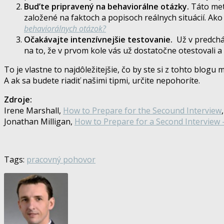
Bud’te pripravený na behaviorálne otázky.
Táto met
založené na faktoch a popisoch reálnych situácií. Ako
behaviorálnych otázok?
Očakávajte intenzívnejšie testovanie.
Už v predchád
na to, že v prvom kole vás už dostatočne otestovali a t
To je vlastne to najdôležitejšie, čo by ste si z tohto blogu 
A ak sa budete riadiť našimi tipmi, určite nepohoríte.
Zdroje:
Irene Marshall,
How to Prepare for the Secound Interview
Jonathan Milligan,
How to Prepare for a Second Interview 
Tags:
pracovný pohovor