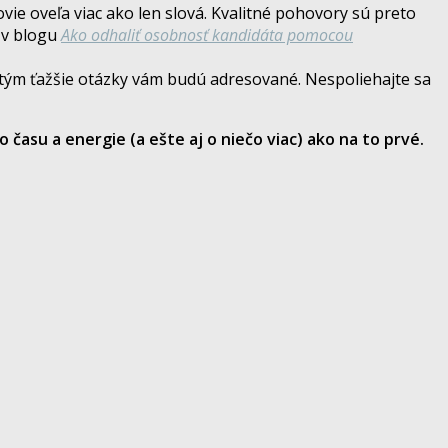
ie oveľa viac ako len slová. Kvalitné pohovory sú preto
e v blogu
Ako odhaliť osobnosť kandidáta pomocou
tým ťažšie otázky vám budú adresované. Nespoliehajte sa
 času a energie (a ešte aj o niečo viac) ako na to prvé.