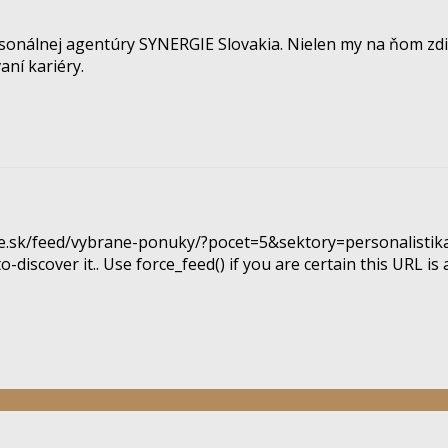
rsonálnej agentúry SYNERGIE Slovakia. Nielen my na ňom zdi
aní kariéry.
gie.sk/feed/vybrane-ponuky/?pocet=5&sektory=personalistika
-discover it.. Use force_feed() if you are certain this URL is a