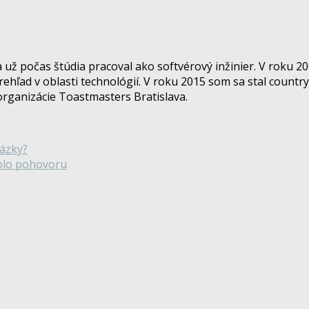
a už počas štúdia pracoval ako softvérový inžinier. V roku 2
prehľad v oblasti technológií. V roku 2015 som sa stal coun
organizácie Toastmasters Bratislava.
ázky?
olo pohovoru