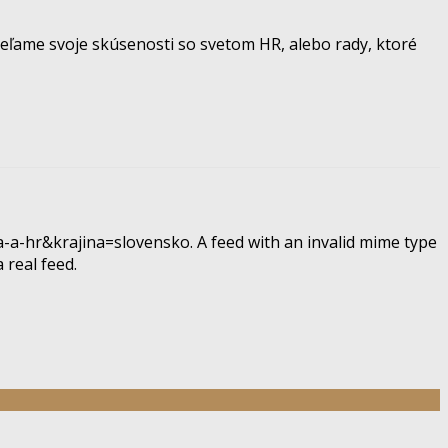
eľame svoje skúsenosti so svetom HR, alebo rady, ktoré
-a-hr&krajina=slovensko. A feed with an invalid mime type
 real feed.