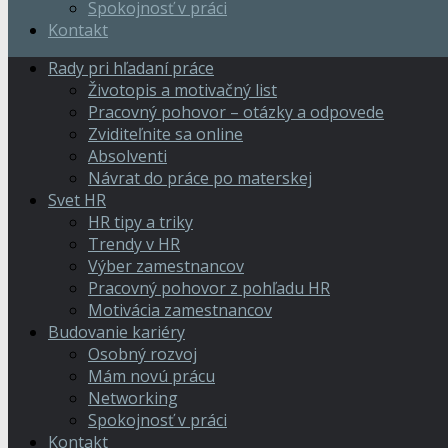
Spokojnosť v práci
Kontakt
Rady pri hľadaní práce
Životopis a motivačný list
Pracovný pohovor – otázky a odpovede
Zviditeľnite sa online
Absolventi
Návrat do práce po materskej
Svet HR
HR tipy a triky
Trendy v HR
Výber zamestnancov
Pracovný pohovor z pohľadu HR
Motivácia zamestnancov
Budovanie kariéry
Osobný rozvoj
Mám novú prácu
Networking
Spokojnosť v práci
Kontakt