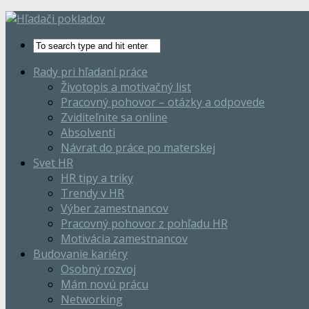
Rady pri hľadaní práce
Životopis a motivačný list
Pracovný pohovor – otázky a odpovede
Zviditeľnite sa online
Absolventi
Návrat do práce po materskej
Svet HR
HR tipy a triky
Trendy v HR
Výber zamestnancov
Pracovný pohovor z pohľadu HR
Motivácia zamestnancov
Budovanie kariéry
Osobný rozvoj
Mám novú prácu
Networking