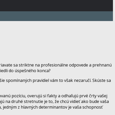
riavate sa striktne na profesionálne odpovede a prehnanú
riviedli do úspešného konca?
ššie spomínaných pravidiel vám to však nezaručí. Skúste sa
vanú pozíciu, overujú si fakty a odhaľujú prvé črty vašej
ú na druhé stretnutie je to, že chcú vidieť ako bude vaša
a, jedným z hlavných determinantov je vaša schopnosť