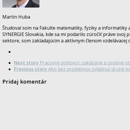
Martin Huba
Študoval som na Fakulte matematiky, fyziky a informatiky 
SYNERGIE Slovakia, kde sa mi podarilo zúročiť práve svoj 
sektore, som zakladajúcim a aktívnym členom vzdelávacej 
Next story
Pracovný pohovor: zakázané a osobné ot
Previous story
Ako bez problémov zvládnuť druhé k
Pridaj komentár