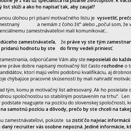
obne je z vás už špecialista na písanie životopisov. K väč
ist slúži a ako ho napísať tak, aby zaujal?
nou úlohou pri písaní motivačného listu je
vysvetliť, prečo
zamestnaný a nemám z čoho žiť“ alebo „počul som, že vo v
otenciálnemu zamestnávateľovi mali komunikovať…
udúceho zamestnávateľa
, že
práve vy ste tým zamestna
 pridanú hodnotu by ste do firmy vedeli priniesť.
ho zamestnania, odporúčame Vám aby ste
neposielali do každ
ane práve dobre napísaný motivačný list často
rozhodne
o t
kandidátov, ktorí majú veľmi podobnú kvalifikáciu, aj drobn
voje chýbajúce pracovné skúsenosti by mali nahradiť motivác
nad tým, komu je motivačný list adresovaný. Ak ho posielate 
dnou spoločnosťou so stabilným postavením na trhu“. Len z
v podstate reagujete na pozíciu do slovenskej spoločnosti, k
na samotnú pozíciu
a dôvody, prečo by ste chceli na takej
emu zamestnávateľovi, pokúste sa
zistiť čo najviac informáci
že daný recruiter vás osobne nepozná.
Jediné informácie, kt