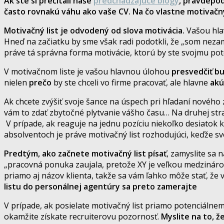
Ak ste si prečítali naše
predchádzajúce blogy
, pravdepod
často rovnakú váhu ako vaše CV. Na čo vlastne motivačný l
Motivačný list je odvodený od slova motivácia.
Vašou hlav
Hneď na začiatku by sme však radi podotkli, že „som ne
práve tá správna forma motivácie, ktorú by ste svojmu p
V motivačnom liste je vašou hlavnou úlohou
presvedčiť b
nielen
prečo
by ste chceli vo firme pracovať, ale hlavne
akú
Ak chcete zvýšiť svoje šance na úspech pri hľadaní nové
vám to zdať zbytočné plytvanie vášho času… Na druhej str
V prípade, ak reaguje na jednu pozíciu niekoľko desiatok 
absolventoch je práve motivačný list rozhodujúci, keďže s
Predtým, ako začnete motivačný list písať
, zamyslite sa 
„pracovná ponuka zaujala, pretože XY je veľkou medzináro
priamo aj názov klienta, takže sa vám ľahko môže stať, že 
listu do personálnej agentúry sa preto zamerajte 
V prípade, ak posielate motivačný list priamo potenciáln
okamžite získate recruiterovu pozornosť.
Myslite na to, 