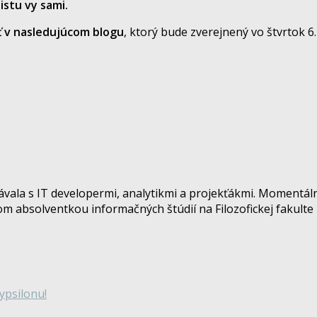
istu vy sami.
 v nasledujúcom blogu
, ktorý bude zverejnený vo štvrtok 6.
vala s IT developermi, analytikmi a projekťákmi. Momentáln
om absolventkou informačných štúdií na Filozofickej fakulte 
ypsilonu!