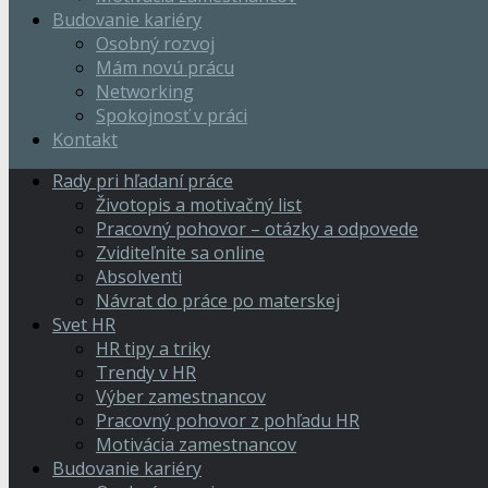
Budovanie kariéry
Osobný rozvoj
Mám novú prácu
Networking
Spokojnosť v práci
Kontakt
Rady pri hľadaní práce
Životopis a motivačný list
Pracovný pohovor – otázky a odpovede
Zviditeľnite sa online
Absolventi
Návrat do práce po materskej
Svet HR
HR tipy a triky
Trendy v HR
Výber zamestnancov
Pracovný pohovor z pohľadu HR
Motivácia zamestnancov
Budovanie kariéry