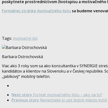
poskytnete prostredníctvom životopisu a motivačného l
Formálnej stránke motivačného listu
sa budeme venovať
Tags:
motivačný list
Barbara Ostrochovská
Viac ako 3 roky som sa ako konzultantka v SYNERGIE stretá
kandidátov a klientov na Slovensku a v Českej republike. S
„jablkový“ mobilný telefón.
Next story
Formát motivačného listu – ako na to?
Previous story
Nenechajte si ujsť dobré miesto kvôli 