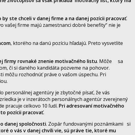
šine životopisov sa však
prikladá
motivačný list, ktorý má
 by ste chceli v danej firme a na danej pozícii pracovať
.
ašej firme majú zamestnanci dobré benefity“ nie je
ncom
, ktorého na danú pozíciu hľadajú. Preto vysvetlite
ej firmy rovnaké znenie motivačného listu
. Môže sa
om, či si daného kandidáta pozveme na pohovor.
osti môžu rozhodnúť práve o vašom úspechu. Pri
iou.
do personálnej agentúry je zbytočné písať, že vás
riedka je v inzerátoch personálnych agentúr zverejnený
de pracuje celkovo 10 ľudí.
Pri adresovaní motivačného
to pozícii pracovať.
í o danej spoločnosti
. Zopár fundovanými poznámkami si
oré o vás v danej chvíli vie, sú práve tie, ktoré mu