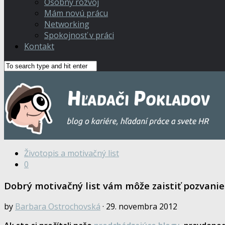
Osobný rozvoj
Mám novú prácu
Networking
Spokojnosť v práci
Kontakt
Životopis a motivačný list
0
Dobrý motivačný list vám môže zaistiť pozvani
by
Barbara Ostrochovská
· 29. novembra 2012