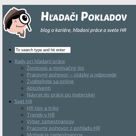
Rady pri hľadaní práce
Životopis a motivačný list
Pracovný pohovor – otázky a odpovede
Zviditeľnite sa online
Absolventi
Návrat do práce po materskej
Svet HR
HR tipy a triky
Trendy v HR
Výber zamestnancov
Pracovný pohovor z pohľadu HR
Motivácia zamestnancov