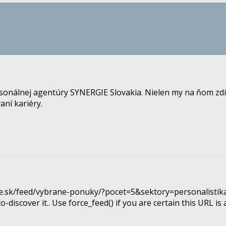
rsonálnej agentúry SYNERGIE Slovakia. Nielen my na ňom zdi
aní kariéry.
gie.sk/feed/vybrane-ponuky/?pocet=5&sektory=personalistika
-discover it.. Use force_feed() if you are certain this URL is a