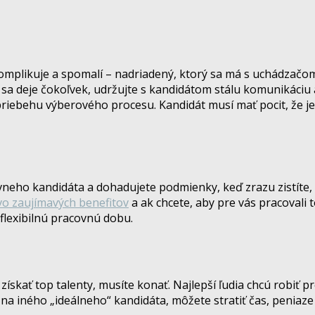
mplikuje a spomalí – nadriadený, ktorý sa má s uchádzačom 
h sa deje čokoľvek, udržujte s kandidátom stálu komunikáciu 
iebehu výberového procesu. Kandidát musí mať pocit, že je d
neho kandidáta a dohadujete podmienky, keď zrazu zistíte, 
o zaujímavých benefitov
a ak chcete, aby pre vás pracovali t
 flexibilnú pracovnú dobu.
e získať top talenty, musíte konať. Najlepší ľudia chcú robiť 
 na iného „ideálneho“ kandidáta, môžete stratiť čas, peniaze