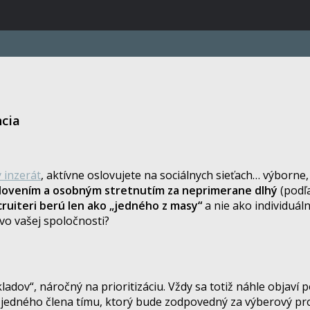
ncia
 inzerát
, aktívne oslovujete na sociálnych sieťach… výborne, 
lovením a osobným stretnutím za neprimerane dlhý
(podľ
cruiteri berú len ako „jedného z masy“
a nie ako individuáln
vo vašej spoločnosti?
ladov“, náročný na prioritizáciu. Vždy sa totiž náhle objaví 
e jedného člena tímu, ktorý bude zodpovedný za výberový proc