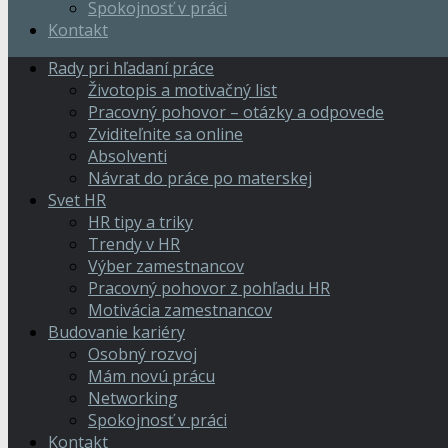
Spokojnosť v práci
Kontakt
Rady pri hľadaní práce
Životopis a motivačný list
Pracovný pohovor – otázky a odpovede
Zviditeľnite sa online
Absolventi
Návrat do práce po materskej
Svet HR
HR tipy a triky
Trendy v HR
Výber zamestnancov
Pracovný pohovor z pohľadu HR
Motivácia zamestnancov
Budovanie kariéry
Osobný rozvoj
Mám novú prácu
Networking
Spokojnosť v práci
Kontakt