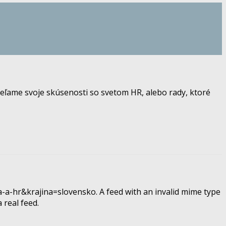
eľame svoje skúsenosti so svetom HR, alebo rady, ktoré
-a-hr&krajina=slovensko. A feed with an invalid mime type
 real feed.