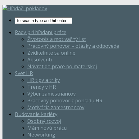
Rady pri hľadaní práce
Životopis a motivačný list
Pracovný pohovor – otázky a odpovede
Zviditeľnite sa online
Absolventi
Návrat do práce po materskej
Svet HR
HR tipy a triky
Trendy v HR
Výber zamestnancov
Pracovný pohovor z pohľadu HR
Motivácia zamestnancov
Budovanie kariéry
Osobný rozvoj
Mám novú prácu
Networking