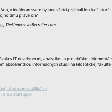
, v ideálnom svete by sme všetci prijímali len ľudí, ktorí s
ojho tímu práve ich?
nt
, TheUndercoverRecruiter.com
vala s IT developermi, analytikmi a projekťákmi. Momentáln
om absolventkou informačných štúdií na Filozofickej fakulte 
osť, až potom kvalifikáciu
firiem a startupov