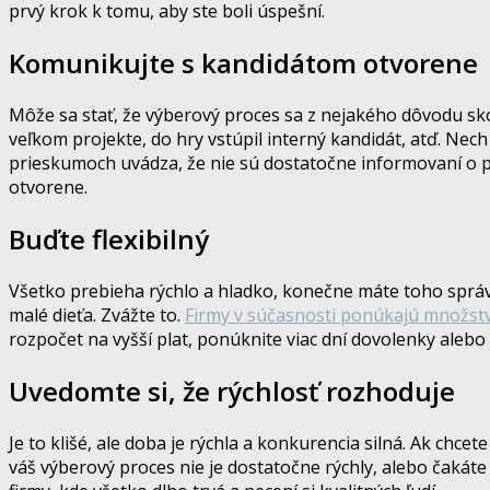
prvý krok k tomu, aby ste boli úspešní.
Komunikujte s kandidátom otvorene
Môže sa stať, že výberový proces sa z nejakého dôvodu sko
veľkom projekte, do hry vstúpil interný kandidát, atď. Nec
prieskumoch uvádza, že nie sú dostatočne informovaní o pr
otvorene.
Buďte flexibilný
Všetko prebieha rýchlo a hladko, konečne máte toho správ
malé dieťa. Zvážte to.
Firmy v súčasnosti ponúkajú množstv
rozpočet na vyšší plat, ponúknite viac dní dovolenky alebo
Uvedomte si, že rýchlosť rozhoduje
Je to klišé, ale doba je rýchla a konkurencia silná. Ak chcet
váš výberový proces nie je dostatočne rýchly, alebo čakáte