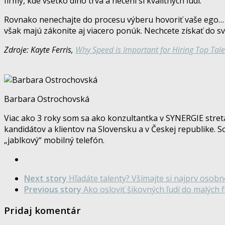
firmy, kde všetko dlho trvá a necení si kvalitných ľudí.
Rovnako nenechajte do procesu výberu hovoriť vaše ego… Áno
však majú zákonite aj viacero ponúk. Nechcete získať do sv
Zdroje: Kayte Ferris,
Why Speed is Important for Hiring Top Tale
Barbara Ostrochovská
Viac ako 3 roky som sa ako konzultantka v SYNERGIE stretá
kandidátov a klientov na Slovensku a v Českej republike. S
„jablkový“ mobilný telefón.
Next story
Hľadáte talenty? Všímajte si najprv osobn
Previous story
Ako osloviť šikovných ľudí do malých 
Pridaj komentár