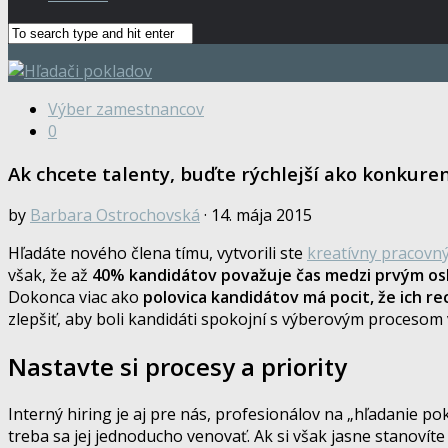
Výber zamestnancov
0
Ak chcete talenty, buďte rýchlejší ako konkure
by
Barbara Ostrochovská
· 14. mája 2015
Hľadáte nového člena tímu, vytvorili ste
kreatívny pracovný
však, že až
40% kandidátov
považuje čas medzi prvým os
Dokonca viac ako
polovica kandidátov má pocit, že ich re
zlepšiť, aby boli kandidáti spokojní s výberovým procesom 
Nastavte si procesy a priority
Interný hiring je aj pre nás, profesionálov na „hľadanie pok
treba sa jej jednoducho venovať. Ak si však jasne stanovít